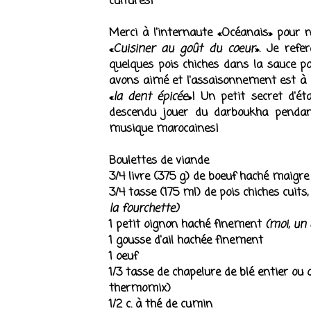
cultures!
Merci à l'internaute «Océanais» pour n
«
Cuisiner au goût du coeur
». Je refe
quelques pois chiches dans la sauce po
avons aimé et l'assaisonnement est à p
«
la dent épicée
»! Un petit secret d'ét
descendu jouer du darboukha pendant 
musique marocaines!
Boulettes de viande
3/4 livre (375 g) de boeuf haché maigr
3/4 tasse (175 ml) de pois chiches cuit
la fourchette)
1 petit oignon haché finement
(moi, un
1 gousse d'ail hachée finement
1 oeuf
1/3 tasse de chapelure de blé entier ou 
thermomix)
1/2 c. à thé de cumin