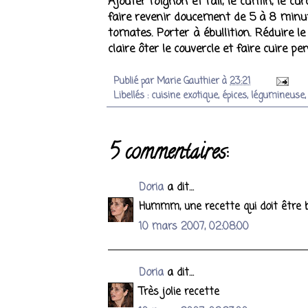
Ajouter l'oignon et l'ail, le cumin, le c
faire revenir doucement de 5 à 8 minute
tomates. Porter à ébullition. Réduire le
claire ôter le couvercle et faire cuire p
Publié par
Marie Gauthier
à
23:21
Libellés :
cuisine exotique
,
épices
,
légumineuse
5 commentaires:
Doria
a dit…
Hummm, une recette qui doit être 
10 mars 2007, 02:08:00
Doria
a dit…
Très jolie recette