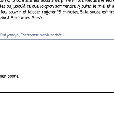
urcuma, la cannelle, les flocons de piment fort. Réduire le feu 
s ou jusqu'à ce que l'oignon soit tendre. Ajouter le miel et l
 feu, couvrir et laisser mijoter 15 minutes. Si la sauce est tr
endant 5 minutes. Servir.
,
Plat principal
,
Thermomix
,
viande hachée
bien bonne.