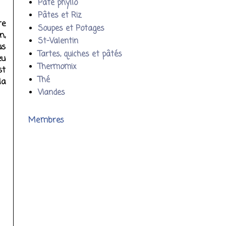
Pâte phyllo
Pâtes et Riz
re
Soupes et Potages
n,
St-Valentin
us
Tartes, quiches et pâtés
eu
Thermomix
st
Thé
la
Viandes
Membres