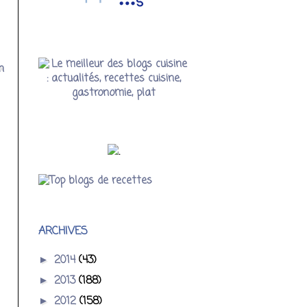
n
.
ARCHIVES
2014
(43)
►
2013
(188)
►
2012
(158)
►