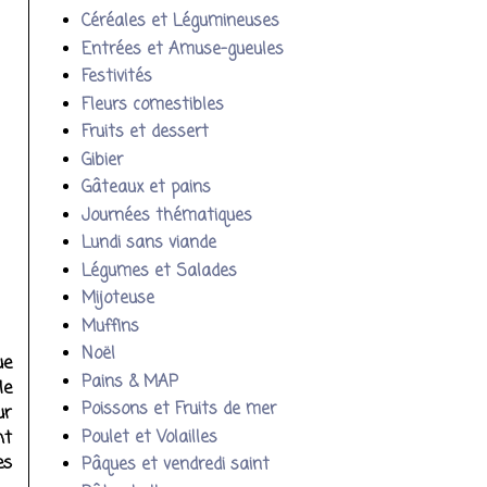
Céréales et Légumineuses
Entrées et Amuse-gueules
Festivités
Fleurs comestibles
Fruits et dessert
Gibier
Gâteaux et pains
Journées thématiques
Lundi sans viande
Légumes et Salades
Mijoteuse
Muffins
Noël
ue
Pains & MAP
le
Poissons et Fruits de mer
ur
nt
Poulet et Volailles
es
Pâques et vendredi saint