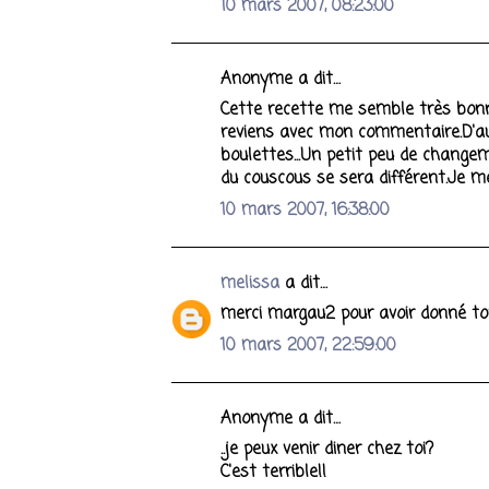
10 mars 2007, 08:23:00
Anonyme a dit…
Cette recette me semble très bonne.
reviens avec mon commentaire.D'au
boulettes...Un petit peu de changeme
du couscous se sera différent.Je me
10 mars 2007, 16:38:00
melissa
a dit…
merci margau2 pour avoir donné to
10 mars 2007, 22:59:00
Anonyme a dit…
..je peux venir diner chez toi?
C'est terrible!!