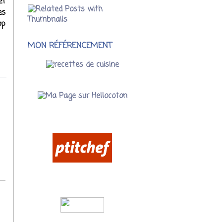
et
es
op
MON RÉFÉRENCEMENT